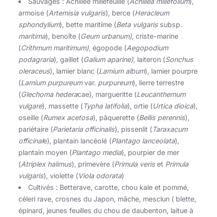
Sauvages : Achillée millefeuille (
Achillea millefolium
),
armoise (
Artemisia vulgaris
), berce (
Heracleum
sphondylium
), bette maritime (
Beta vulgaris
subsp
.
maritima
), benoîte (
Geum urbanum)
, criste-marine
(
Crithmum maritimum)
, égopode (
Aegopodium
podagraria
), gaillet (
Galium aparine)
, laiteron (
Sonchus
oleraceus
), lamier blanc (
Lamium album
), lamier pourpre
(
Lamium purpureum
var.
purpureum
), lierre terrestre
(
Glechoma hedera
cae), margueritte (
Leucanthemum
vulgare
), massette (
Typha latifolia
), ortie (
Urtica dioica
),
oseille (
Rumex acetosa
), pâquerette (
Bellis perennis
),
pariétaire (
Parietaria officinalis
), pissenlit (
Taraxacum
officinal
e), plantain lancéolé (
Plantago lanceolata
),
plantain moyen (
Plantago media
), pourpier de mer
(
Atriplex halimus
), primevère (
Primula veris
et
Primula
vulgaris
), violette (
Viola odorata
)
Cultivés : Betterave, carotte, chou kale et pommé,
céleri rave, crosnes du Japon, mâche, mesclun ( blette,
épinard, jeunes feuilles du chou de daubenton, laitue à