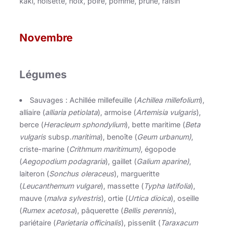
kaki, noisette, noix, poire, pomme, prune, raisin
Novembre
Légumes
Sauvages : Achillée millefeuille (
Achillea millefolium
),
alliaire (
alliaria petiolata
), armoise (
Artemisia vulgaris
),
berce (
Heracleum sphondylium
), bette maritime (
Beta
vulgaris
subsp.
maritima
), benoîte (
Geum urbanum)
,
criste-marine (
Crithmum maritimum)
, égopode
(
Aegopodium podagraria
), gaillet (
Galium aparine)
,
laiteron (
Sonchus oleraceus
), margueritte
(
Leucanthemum vulgare
), massette (
Typha latifolia
),
mauve (
malva sylvestris
), ortie (
Urtica dioica
), oseille
(
Rumex acetosa
), pâquerette (
Bellis perennis
),
pariétaire (
Parietaria officinalis
), pissenlit (
Taraxacum