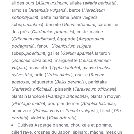
ail des ours (
Allium ursinum
), alliaire (
alliaria petiolata
),
armoise (
Artemisia vulgaris
), berce (
Heracleum
sphondylium
), bette maritime (
Beta vulgaris
subsp.
maritima
), benoîte (
Geum urbanum)
, cardamine
des prés (
Cardamine pratensis
), criste-marine
(
Crithmum maritimum)
, égopode (
Aegopodium
podagraria
), fenouil (
Foeniculum vulgare
subsp.
piperitum
), gaillet (
Galium aparine)
, laiteron
(
Sonchus oleraceus
), margueritte (
Leucanthemum
vulgare
), massette (
Typha latifolia
), mauve (
malva
sylvestris
), ortie (
Urtica dioica
), oseille (
Rumex
acetosa
), pâquerette (
Bellis perennis
), pariétaire
(
Parietaria officinalis
), pissenlit (
Taraxacum officinal
e),
plantain lancéolé (
Plantago lanceolata
), plantain moyen
(
Plantago media
), pourpier de mer (
Atriplex halimus
),
primevère (
Primula veris
et
Primula vulgaris
), tilleul (
Tilia
cordata
), violette (
Viola odorata
)
Cultivés Asperge blanche, chou kale et pommé,
céleri rave, crosnes du Japon, épinard, mâche, mesclun