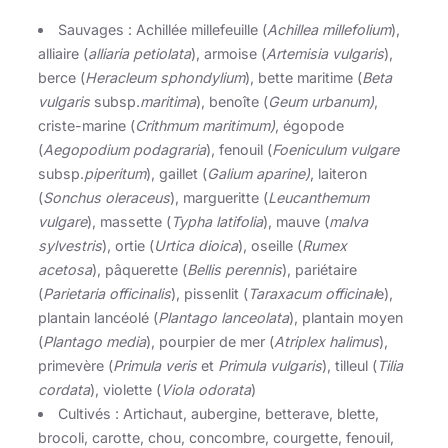
Sauvages : Achillée millefeuille (
Achillea millefolium
),
alliaire (
alliaria petiolata
), armoise (
Artemisia vulgaris
),
berce (
Heracleum sphondylium
), bette maritime (
Beta
vulgaris
subsp.
maritima
), benoîte (
Geum urbanum)
,
criste-marine (
Crithmum maritimum)
, égopode
(
Aegopodium podagraria
), fenouil (
Foeniculum vulgare
subsp.
piperitum
), gaillet (
Galium aparine)
, laiteron
(
Sonchus oleraceus
), margueritte (
Leucanthemum
vulgare
), massette (
Typha latifolia
), mauve (
malva
sylvestris
), ortie (
Urtica dioica
), oseille (
Rumex
acetosa
), pâquerette (
Bellis perennis
), pariétaire
(
Parietaria officinalis
), pissenlit (
Taraxacum officinal
e),
plantain lancéolé (
Plantago lanceolata
), plantain moyen
(
Plantago media
), pourpier de mer (
Atriplex halimus
),
primevère (
Primula veris
et
Primula vulgaris
), tilleul (
Tilia
cordata
), violette (
Viola odorata
)
Cultivés : Artichaut, aubergine, betterave, blette,
brocoli, carotte, chou, concombre, courgette, fenouil,