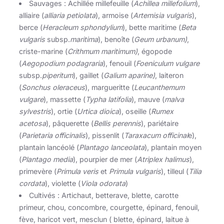
Sauvages : Achillée millefeuille (
Achillea millefolium
),
alliaire (
alliaria petiolata
), armoise (
Artemisia vulgaris
),
berce (
Heracleum sphondylium
), bette maritime (
Beta
vulgaris
subsp.
maritima
), benoîte (
Geum urbanum)
,
criste-marine (
Crithmum maritimum)
, égopode
(
Aegopodium podagraria
), fenouil (
Foeniculum vulgare
subsp.
piperitum
), gaillet (
Galium aparine)
, laiteron
(
Sonchus oleraceus
), margueritte (
Leucanthemum
vulgare
), massette (
Typha latifolia
), mauve (
malva
sylvestris
), ortie (
Urtica dioica
), oseille (
Rumex
acetosa
), pâquerette (
Bellis perennis
), pariétaire
(
Parietaria officinalis
), pissenlit (
Taraxacum officinal
e),
plantain lancéolé (
Plantago lanceolata
), plantain moyen
(
Plantago media
), pourpier de mer (
Atriplex halimus
),
primevère (
Primula veris
et
Primula vulgaris
), tilleul (
Tilia
cordata
), violette (
Viola odorata
)
Cultivés : Artichaut, betterave, blette, carotte
primeur, chou, concombre, courgette, épinard, fenouil,
fève, haricot vert, mesclun ( blette, épinard, laitue à