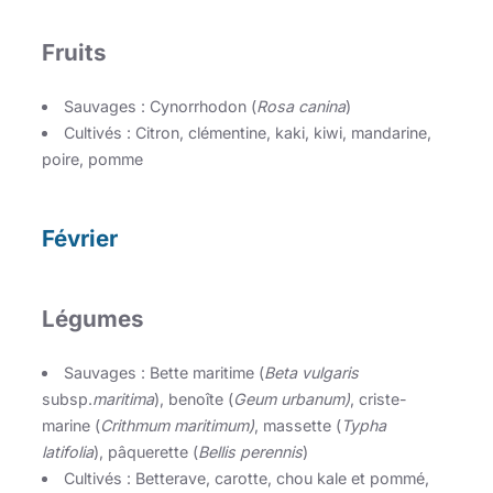
Fruits
Sauvages : Cynorrhodon (
Rosa canina
)
Cultivés : Citron, clémentine, kaki, kiwi, mandarine,
poire, pomme
Février
Légumes
Sauvages : Bette maritime (
Beta vulgaris
subsp.
maritima
), benoîte (
Geum urbanum)
, criste-
marine (
Crithmum maritimum)
, massette (
Typha
latifolia
), pâquerette (
Bellis perennis
)
Cultivés : Betterave, carotte, chou kale et pommé,