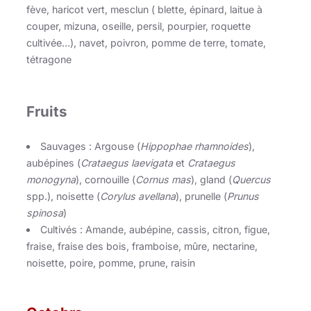
fève, haricot vert, mesclun ( blette, épinard, laitue à
couper, mizuna, oseille, persil, pourpier, roquette
cultivée…), navet, poivron, pomme de terre, tomate,
tétragone
Fruits
Sauvages : Argouse (
Hippophae rhamnoides
),
aubépines (
Crataegus laevigata
et
Crataegus
monogyna
), cornouille (
Cornus mas
), gland (
Quercus
spp.), noisette (
Corylus avellana
), prunelle (
Prunus
spinosa
)
Cultivés : Amande, aubépine, cassis, citron, figue,
fraise, fraise des bois, framboise, mûre, nectarine,
noisette, poire, pomme, prune, raisin