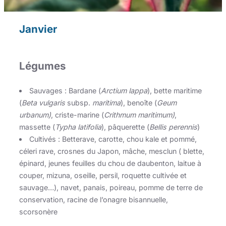
Janvier
Légumes
Sauvages : Bardane (
Arctium lappa
), bette maritime
(
Beta vulgaris
subsp.
maritima
), benoîte (
Geum
urbanum)
, criste-marine (
Crithmum maritimum)
,
massette (
Typha latifolia
), pâquerette (
Bellis perennis
)
Cultivés : Betterave, carotte, chou kale et pommé,
céleri rave, crosnes du Japon, mâche, mesclun ( blette,
épinard, jeunes feuilles du chou de daubenton, laitue à
couper, mizuna, oseille, persil, roquette cultivée et
sauvage…), navet, panais, poireau, pomme de terre de
conservation, racine de l’onagre bisannuelle,
scorsonère