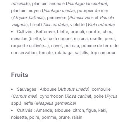
officinal
e), plantain lancéolé (
Plantago lanceolata
),
plantain moyen (
Plantago media
), pourpier de mer
(
Atriplex halimus
), primevère (
Primula veris
et
Primula
vulgaris
), tilleul (
Tilia cordata
), violette (
Viola odorata
)
Cultivés : Betterave, blette, brocoli, carotte, chou,
mesclun (blette, laitue à couper, mizuna, oseille, persil,
roquette cultivée…), navet, poireau, pomme de terre de
conservation, tomate, rutabaga, salsifis, topinambour
Fruits
Sauvages : Arbouse (
Arbutus unedo
), cornouille
(
Cornus mas
), cynorhodon (
Rosa canina
), poire (
Pyrus
spp.), nèfle (
Mespilus germanica
)
Cultivés : Amande, arbouse, citron, figue, kaki,
noisette, poire, pomme, prune, raisin