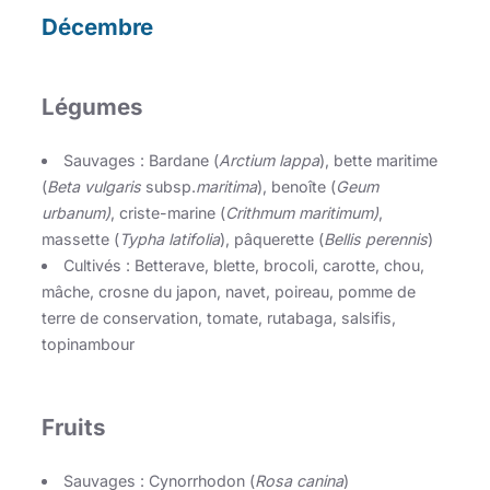
Décembre
Légumes
Sauvages : Bardane (
Arctium lappa
), bette maritime
(
Beta vulgaris
subsp.
maritima
), benoîte (
Geum
urbanum)
, criste-marine (
Crithmum maritimum)
,
massette (
Typha latifolia
), pâquerette (
Bellis perennis
)
Cultivés : Betterave, blette, brocoli, carotte, chou,
mâche, crosne du japon, navet, poireau, pomme de
terre de conservation, tomate, rutabaga, salsifis,
topinambour
Fruits
Sauvages : Cynorrhodon (
Rosa canina
)