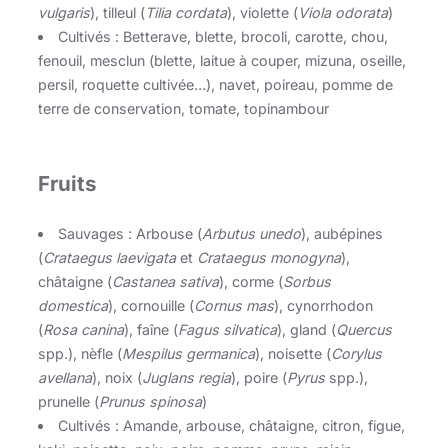
vulgaris
), tilleul (
Tilia cordata
), violette (
Viola odorata
)
Cultivés : Betterave, blette, brocoli, carotte, chou,
fenouil, mesclun (blette, laitue à couper, mizuna, oseille,
persil, roquette cultivée…), navet, poireau, pomme de
terre de conservation, tomate, topinambour
Fruits
Sauvages : Arbouse (
Arbutus unedo
), aubépines
(
Crataegus laevigata
et
Crataegus monogyna
),
châtaigne (
Castanea sativa
), corme (
Sorbus
domestica
), cornouille (
Cornus mas
), cynorrhodon
(
Rosa canina
), faîne (
Fagus silvatica
), gland (
Quercus
spp.), nèfle (
Mespilus germanica
), noisette (
Corylus
avellana
), noix (
Juglans regia
), poire (
Pyrus
spp.),
prunelle (
Prunus spinosa
)
Cultivés : Amande, arbouse, châtaigne, citron, figue,