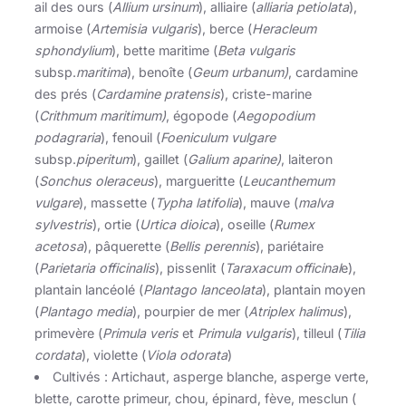
ail des ours (
Allium ursinum
), alliaire (
alliaria petiolata
),
armoise (
Artemisia vulgaris
), berce (
Heracleum
sphondylium
), bette maritime (
Beta vulgaris
subsp.
maritima
), benoîte (
Geum urbanum)
, cardamine
des prés (
Cardamine pratensis
), criste-marine
(
Crithmum maritimum)
, égopode (
Aegopodium
podagraria
), fenouil (
Foeniculum vulgare
subsp.
piperitum
), gaillet (
Galium aparine)
, laiteron
(
Sonchus oleraceus
), margueritte (
Leucanthemum
vulgare
), massette (
Typha latifolia
), mauve (
malva
sylvestris
), ortie (
Urtica dioica
), oseille (
Rumex
acetosa
), pâquerette (
Bellis perennis
), pariétaire
(
Parietaria officinalis
), pissenlit (
Taraxacum officinal
e),
plantain lancéolé (
Plantago lanceolata
), plantain moyen
(
Plantago media
), pourpier de mer (
Atriplex halimus
),
primevère (
Primula veris
et
Primula vulgaris
), tilleul (
Tilia
cordata
), violette (
Viola odorata
)
Cultivés : Artichaut, asperge blanche, asperge verte,
blette, carotte primeur, chou, épinard, fève, mesclun (