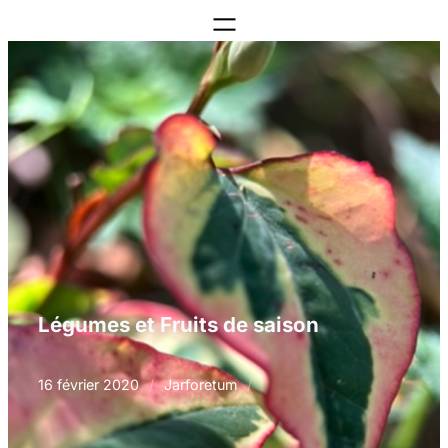
Aller
au
contenu
Légumes et Fruits de saison
16 février 2020
/
Jarforetum
/