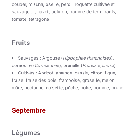
couper, mizuna, oseille, persil, roquette cultivée et
sauvage…), navet, poivron, pomme de terre, radis,
tomate, tétragone
Fruits
Sauvages : Argouse (
Hippophae rhamnoides
),
cornouille (
Cornus mas
), prunelle (
Prunus spinosa
)
Cultivés : Abricot, amande, cassis, citron, figue,
fraise, fraise des bois, framboise, groseille, melon,
mûre, nectarine, noisette, pêche, poire, pomme, prune
Septembre
Légumes