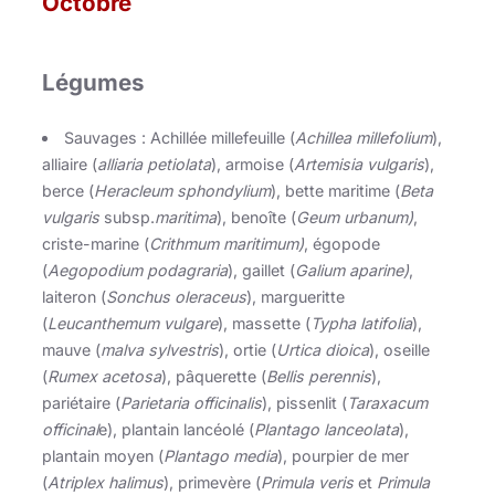
Octobre
Légumes
Sauvages : Achillée millefeuille (
Achillea millefolium
),
alliaire (
alliaria petiolata
), armoise (
Artemisia vulgaris
),
berce (
Heracleum sphondylium
), bette maritime (
Beta
vulgaris
subsp.
maritima
), benoîte (
Geum urbanum)
,
criste-marine (
Crithmum maritimum)
, égopode
(
Aegopodium podagraria
), gaillet (
Galium aparine)
,
laiteron (
Sonchus oleraceus
), margueritte
(
Leucanthemum vulgare
), massette (
Typha latifolia
),
mauve (
malva sylvestris
), ortie (
Urtica dioica
), oseille
(
Rumex acetosa
), pâquerette (
Bellis perennis
),
pariétaire (
Parietaria officinalis
), pissenlit (
Taraxacum
officinal
e), plantain lancéolé (
Plantago lanceolata
),
plantain moyen (
Plantago media
), pourpier de mer
(
Atriplex halimus
), primevère (
Primula veris
et
Primula