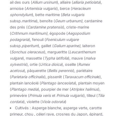
ail des ours (
Allium ursinum
), alliaire (
alliaria petiolata
),
armoise (
Artemisia vulgaris
), berce (
Heracleum
sphondylium
), bette maritime (
Beta vulgaris
subsp.
maritima
), benoîte (
Geum urbanum)
, cardamine
des prés (
Cardamine pratensis
), criste-marine
(
Crithmum maritimum)
, égopode (
Aegopodium
podagraria
), fenouil (
Foeniculum vulgare
subsp.
piperitum
), gaillet (
Galium aparine)
, laiteron
(
Sonchus oleraceus
), margueritte (
Leucanthemum
vulgare
), massette (
Typha latifolia
), mauve (
malva
sylvestris
), ortie (
Urtica dioica
), oseille (
Rumex
acetosa
), pâquerette (
Bellis perennis
), pariétaire
(
Parietaria officinalis
), pissenlit (
Taraxacum officinal
e),
plantain lancéolé (
Plantago lanceolata
), plantain moyen
(
Plantago media
), pourpier de mer (
Atriplex halimus
),
primevère (
Primula veris
et
Primula vulgaris
), tilleul (
Tilia
cordata
), violette (
Viola odorata
)
Cultivés : Asperge blanche, asperge verte, carotte
primeur, chou , céleri rave, crosnes du Japon, épinard,