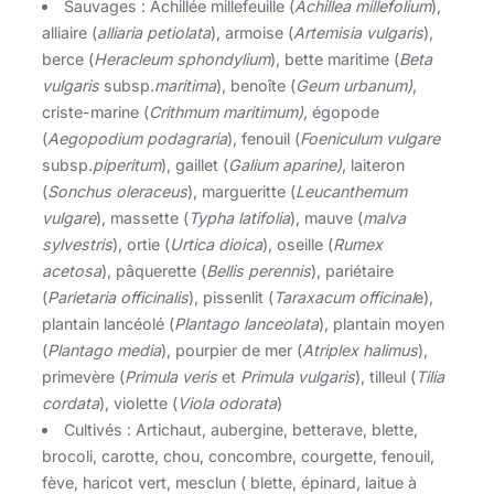
Sauvages : Achillée millefeuille (
Achillea millefolium
),
alliaire (
alliaria petiolata
), armoise (
Artemisia vulgaris
),
berce (
Heracleum sphondylium
), bette maritime (
Beta
vulgaris
subsp.
maritima
), benoîte (
Geum urbanum)
,
criste-marine (
Crithmum maritimum)
, égopode
(
Aegopodium podagraria
), fenouil (
Foeniculum vulgare
subsp.
piperitum
), gaillet (
Galium aparine)
, laiteron
(
Sonchus oleraceus
), margueritte (
Leucanthemum
vulgare
), massette (
Typha latifolia
), mauve (
malva
sylvestris
), ortie (
Urtica dioica
), oseille (
Rumex
acetosa
), pâquerette (
Bellis perennis
), pariétaire
(
Parietaria officinalis
), pissenlit (
Taraxacum officinal
e),
plantain lancéolé (
Plantago lanceolata
), plantain moyen
(
Plantago media
), pourpier de mer (
Atriplex halimus
),
primevère (
Primula veris
et
Primula vulgaris
), tilleul (
Tilia
cordata
), violette (
Viola odorata
)
Cultivés : Artichaut, aubergine, betterave, blette,
brocoli, carotte, chou, concombre, courgette, fenouil,
fève, haricot vert, mesclun ( blette, épinard, laitue à