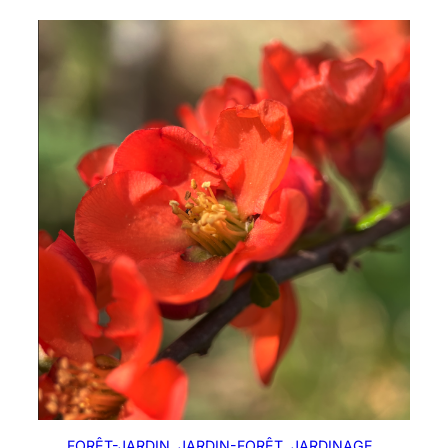
FORÊT-JARDIN
, 
JARDIN-FORÊT
, 
JARDINAGE
, 