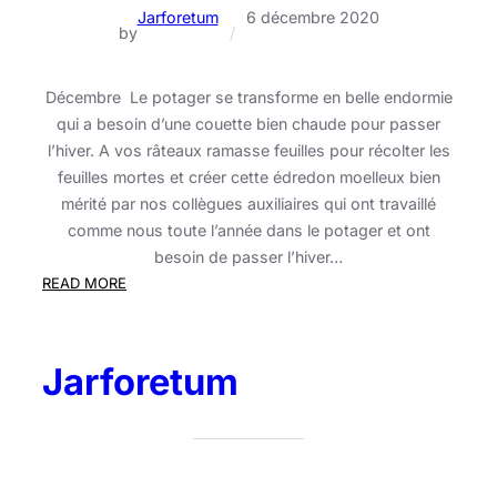
Jarforetum
6 décembre 2020
by
/
Décembre Le potager se transforme en belle endormie
qui a besoin d’une couette bien chaude pour passer
l’hiver. A vos râteaux ramasse feuilles pour récolter les
feuilles mortes et créer cette édredon moelleux bien
mérité par nos collègues auxiliaires qui ont travaillé
comme nous toute l’année dans le potager et ont
besoin de passer l’hiver…
:
READ MORE
Calendrier
enrichi
:
Jarforetum
mois
de
décembre
!