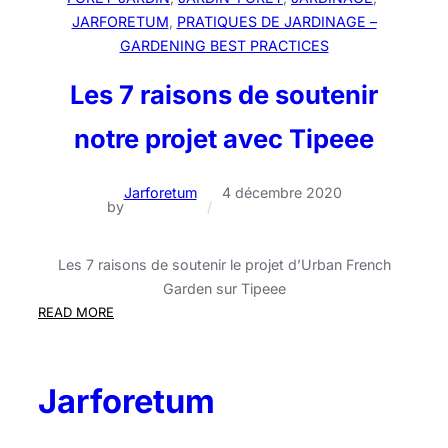
JARFORETUM
, 
PRATIQUES DE JARDINAGE –
GARDENING BEST PRACTICES
Les 7 raisons de soutenir
notre projet avec Tipeee
Jarforetum
4 décembre 2020
by
/
Les 7 raisons de soutenir le projet d’Urban French
Garden sur Tipeee
:
READ MORE
Les
7
raisons
Jarforetum
de
soutenir
notre