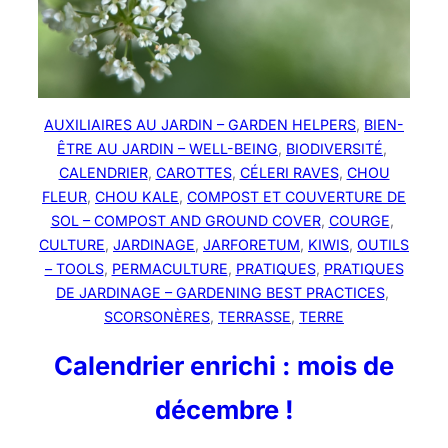
AUXILIAIRES AU JARDIN – GARDEN HELPERS
, 
BIEN-
ÊTRE AU JARDIN – WELL-BEING
, 
BIODIVERSITÉ
, 
CALENDRIER
, 
CAROTTES
, 
CÉLERI RAVES
, 
CHOU
FLEUR
, 
CHOU KALE
, 
COMPOST ET COUVERTURE DE
SOL – COMPOST AND GROUND COVER
, 
COURGE
, 
CULTURE
, 
JARDINAGE
, 
JARFORETUM
, 
KIWIS
, 
OUTILS
– TOOLS
, 
PERMACULTURE
, 
PRATIQUES
, 
PRATIQUES
DE JARDINAGE – GARDENING BEST PRACTICES
, 
SCORSONÈRES
, 
TERRASSE
, 
TERRE
Calendrier enrichi : mois de
décembre !