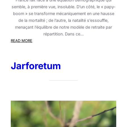
semble, à première vue, insoluble. D’un côté, le « papy-
boom » se transforme mécaniquement en une hausse
de la mortalité ; de l’autre, la natalité s’essouffle,
menaçant l’équilibre de notre modèle de retraite par
répartition. Dans ce…
:
READ MORE
Le
Jardin-
Forêt,
Jarforetum
remède
au
déclin
fertile
?