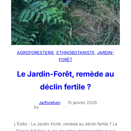
AGROFORESTERIE
, 
ETHNOBOTANISTE
, 
JARDIN-
FORÊT
Le Jardin-Forêt, remède au
déclin fertile ?
Jarforetum
15 janvier 2026
by
/
L’Édito : Le Jardin-Forêt, remède au déclin fertile ? La
France fait face à une équation démographique qui