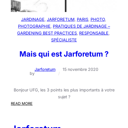
JARDINAGE
, 
JARFORETUM
, 
PARIS
, 
PHOTO
, 
PHOTOGRAPHIE
, 
PRATIQUES DE JARDINAGE –
GARDENING BEST PRACTICES
, 
RESPONSABLE
, 
SPÉCIALISTE
Mais qui est Jarforetum ?
Jarforetum
15 novembre 2020
by
/
Bonjour UFG, les 3 points les plus importants à votre
sujet ?
:
READ MORE
Mais
qui
est