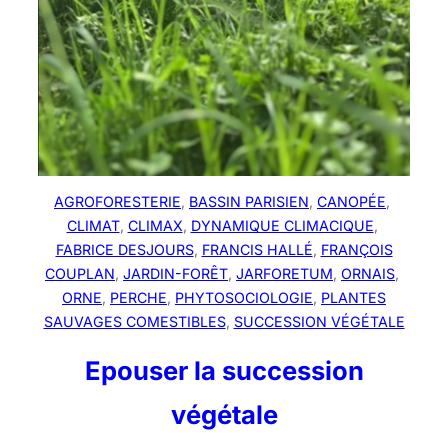
AGROFORESTERIE
, 
BASSIN PARISIEN
, 
CANOPÉE
, 
CLIMAT
, 
CLIMAX
, 
DYNAMIQUE CLIMACIQUE
, 
FABRICE DESJOURS
, 
FRANCIS HALLÉ
, 
FRANÇOIS
COUPLAN
, 
JARDIN-FORÊT
, 
JARFORETUM
, 
ORNAIS
, 
ORNE
, 
PERCHE
, 
PHYTOSOCIOLOGIE
, 
PLANTES
SAUVAGES COMESTIBLES
, 
SUCCESSION VÉGÉTALE
Epouser la succession
végétale