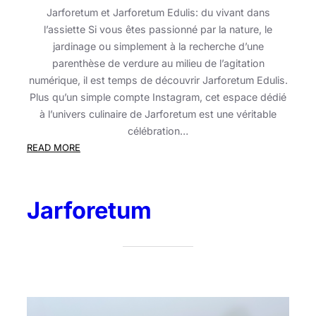
Jarforetum et Jarforetum Edulis: du vivant dans
l’assiette Si vous êtes passionné par la nature, le
jardinage ou simplement à la recherche d’une
parenthèse de verdure au milieu de l’agitation
numérique, il est temps de découvrir Jarforetum Edulis.
Plus qu’un simple compte Instagram, cet espace dédié
à l’univers culinaire de Jarforetum est une véritable
célébration…
:
READ MORE
Jarforetum
Edulis
:
Jarforetum
Quand
la
botanique
s’invite
dans
votre
assiette