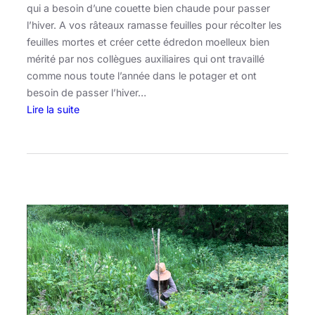
qui a besoin d’une couette bien chaude pour passer
i
l’hiver. A vos râteaux ramasse feuilles pour récolter les
t
feuilles mortes et créer cette édredon moelleux bien
e
mérité par nos collègues auxiliaires qui ont travaillé
d
comme nous toute l’année dans le potager et ont
a
besoin de passer l’hiver…
n
Lire la suite
s
:
v
C
o
a
t
l
r
e
e
n
a
d
s
r
s
i
i
e
e
r
t
e