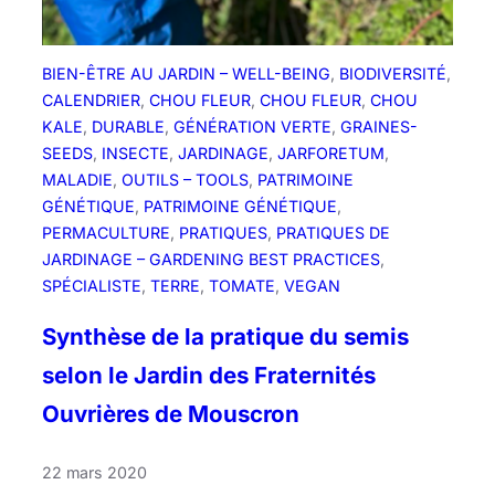
o
i
s
BIEN-ÊTRE AU JARDIN – WELL-BEING
, 
BIODIVERSITÉ
, 
d
CALENDRIER
, 
CHOU FLEUR
, 
CHOU FLEUR
, 
CHOU
e
KALE
, 
DURABLE
, 
GÉNÉRATION VERTE
, 
GRAINES-
m
SEEDS
, 
INSECTE
, 
JARDINAGE
, 
JARFORETUM
, 
a
MALADIE
, 
OUTILS – TOOLS
, 
PATRIMOINE
i
GÉNÉTIQUE
, 
PATRIMOINE GÉNÉTIQUE
, 
!
PERMACULTURE
, 
PRATIQUES
, 
PRATIQUES DE
JARDINAGE – GARDENING BEST PRACTICES
, 
SPÉCIALISTE
, 
TERRE
, 
TOMATE
, 
VEGAN
Synthèse de la pratique du semis
selon le Jardin des Fraternités
Ouvrières de Mouscron
22 mars 2020