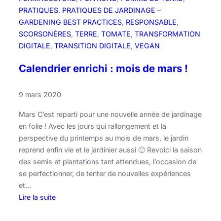
e
PRATIQUES
, 
PRATIQUES DE JARDINAGE –
l
GARDENING BEST PRACTICES
, 
RESPONSABLE
, 
o
SCORSONÈRES
, 
TERRE
, 
TOMATE
, 
TRANSFORMATION
n
DIGITALE
, 
TRANSITION DIGITALE
, 
VEGAN
l
e
Calendrier enrichi : mois de mars !
J
a
9 mars 2020
r
d
Mars C’est reparti pour une nouvelle année de jardinage
i
en folie ! Avec les jours qui rallongement et la
n
perspective du printemps au mois de mars, le jardin
d
reprend enfin vie et le jardinier aussi 🙂 Revoici la saison
e
des semis et plantations tant attendues, l’occasion de
s
se perfectionner, de tenter de nouvelles expériences
F
et…
r
Lire la suite
a
:
t
C