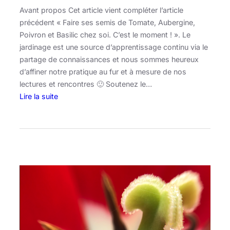
Avant propos Cet article vient compléter l’article
précédent « Faire ses semis de Tomate, Aubergine,
Poivron et Basilic chez soi. C’est le moment ! ». Le
jardinage est une source d’apprentissage continu via le
partage de connaissances et nous sommes heureux
d’affiner notre pratique au fur et à mesure de nos
lectures et rencontres 🙂 Soutenez le…
Lire la suite
:
S
y
n
t
h
è
s
e
d