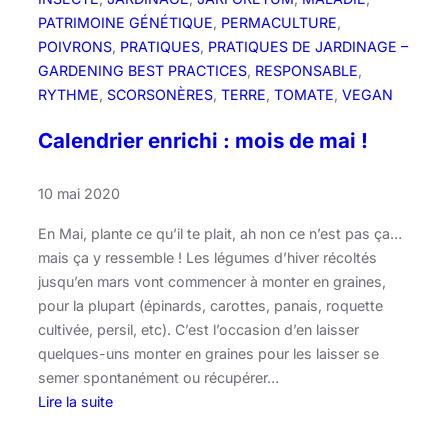
!
PATRIMOINE GÉNÉTIQUE
, 
PERMACULTURE
, 
POIVRONS
, 
PRATIQUES
, 
PRATIQUES DE JARDINAGE –
GARDENING BEST PRACTICES
, 
RESPONSABLE
, 
RYTHME
, 
SCORSONÈRES
, 
TERRE
, 
TOMATE
, 
VEGAN
Calendrier enrichi : mois de mai !
10 mai 2020
En Mai, plante ce qu’il te plait, ah non ce n’est pas ça…
mais ça y ressemble ! Les légumes d’hiver récoltés
jusqu’en mars vont commencer à monter en graines,
pour la plupart (épinards, carottes, panais, roquette
cultivée, persil, etc). C’est l’occasion d’en laisser
quelques-uns monter en graines pour les laisser se
semer spontanément ou récupérer…
Lire la suite
: