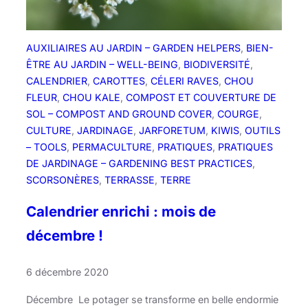
a
n
d
AUXILIAIRES AU JARDIN – GARDEN HELPERS
, 
BIEN-
l
ÊTRE AU JARDIN – WELL-BEING
, 
BIODIVERSITÉ
, 
a
CALENDRIER
, 
CAROTTES
, 
CÉLERI RAVES
, 
CHOU
b
FLEUR
, 
CHOU KALE
, 
COMPOST ET COUVERTURE DE
o
SOL – COMPOST AND GROUND COVER
, 
COURGE
, 
t
CULTURE
, 
JARDINAGE
, 
JARFORETUM
, 
KIWIS
, 
OUTILS
a
– TOOLS
, 
PERMACULTURE
, 
PRATIQUES
, 
PRATIQUES
n
DE JARDINAGE – GARDENING BEST PRACTICES
, 
i
SCORSONÈRES
, 
TERRASSE
, 
TERRE
q
u
Calendrier enrichi : mois de
e
décembre !
s
’
6 décembre 2020
i
n
Décembre Le potager se transforme en belle endormie
v