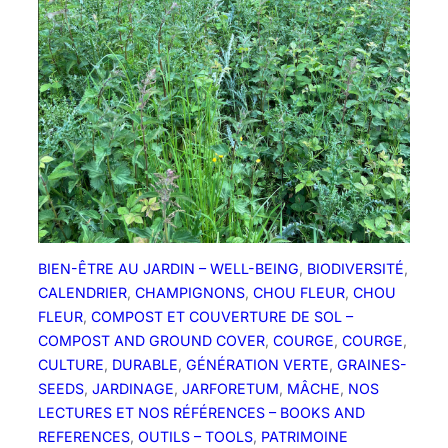
t
n
e
r
i
c
h
i
:
m
o
i
s
BIEN-ÊTRE AU JARDIN – WELL-BEING
, 
BIODIVERSITÉ
, 
d
CALENDRIER
, 
CHAMPIGNONS
, 
CHOU FLEUR
, 
CHOU
e
FLEUR
, 
COMPOST ET COUVERTURE DE SOL –
d
COMPOST AND GROUND COVER
, 
COURGE
, 
COURGE
, 
é
CULTURE
, 
DURABLE
, 
GÉNÉRATION VERTE
, 
GRAINES-
c
SEEDS
, 
JARDINAGE
, 
JARFORETUM
, 
MÂCHE
, 
NOS
e
LECTURES ET NOS RÉFÉRENCES – BOOKS AND
m
REFERENCES
, 
OUTILS – TOOLS
, 
PATRIMOINE