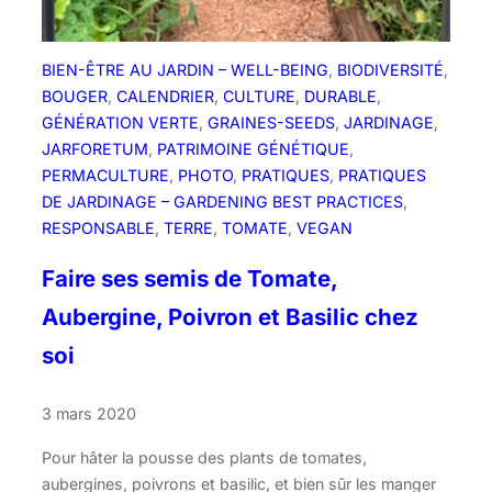
M
o
o
i
u
s
BIEN-ÊTRE AU JARDIN – WELL-BEING
, 
BIODIVERSITÉ
, 
s
d
BOUGER
, 
CALENDRIER
, 
CULTURE
, 
DURABLE
, 
c
e
GÉNÉRATION VERTE
, 
GRAINES-SEEDS
, 
JARDINAGE
, 
r
m
JARFORETUM
, 
PATRIMOINE GÉNÉTIQUE
, 
o
a
PERMACULTURE
, 
PHOTO
, 
PRATIQUES
, 
PRATIQUES
n
r
DE JARDINAGE – GARDENING BEST PRACTICES
, 
s
RESPONSABLE
, 
TERRE
, 
TOMATE
, 
VEGAN
!
Faire ses semis de Tomate,
Aubergine, Poivron et Basilic chez
soi
3 mars 2020
Pour hâter la pousse des plants de tomates,
aubergines, poivrons et basilic, et bien sûr les manger