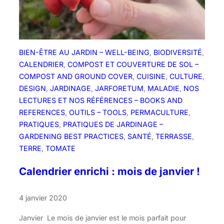
m
o
i
s
BIEN-ÊTRE AU JARDIN – WELL-BEING
, 
BIODIVERSITÉ
, 
d
CALENDRIER
, 
COMPOST ET COUVERTURE DE SOL –
e
COMPOST AND GROUND COVER
, 
CUISINE
, 
CULTURE
, 
f
DESIGN
, 
JARDINAGE
, 
JARFORETUM
, 
MALADIE
, 
NOS
é
LECTURES ET NOS RÉFÉRENCES – BOOKS AND
v
REFERENCES
, 
OUTILS – TOOLS
, 
PERMACULTURE
, 
r
PRATIQUES
, 
PRATIQUES DE JARDINAGE –
i
GARDENING BEST PRACTICES
, 
SANTÉ
, 
TERRASSE
, 
e
TERRE
, 
TOMATE
r
!
Calendrier enrichi : mois de janvier !
4 janvier 2020
Janvier Le mois de janvier est le mois parfait pour