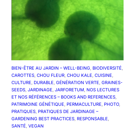
d
e
T
o
m
a
t
e
,
BIEN-ÊTRE AU JARDIN – WELL-BEING
, 
BIODIVERSITÉ
, 
A
CAROTTES
, 
CHOU FLEUR
, 
CHOU KALE
, 
CUISINE
, 
u
CULTURE
, 
DURABLE
, 
GÉNÉRATION VERTE
, 
GRAINES-
b
SEEDS
, 
JARDINAGE
, 
JARFORETUM
, 
NOS LECTURES
e
ET NOS RÉFÉRENCES – BOOKS AND REFERENCES
, 
r
PATRIMOINE GÉNÉTIQUE
, 
PERMACULTURE
, 
PHOTO
, 
g
PRATIQUES
, 
PRATIQUES DE JARDINAGE –
i
GARDENING BEST PRACTICES
, 
RESPONSABLE
, 
n
SANTÉ
, 
VEGAN
e