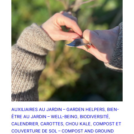
e
e
z
s
s
G
o
r
i
a
i
n
e
s
G
e
r
m
é
e
AUXILIAIRES AU JARDIN – GARDEN HELPERS
, 
BIEN-
s
ÊTRE AU JARDIN – WELL-BEING
, 
BIODIVERSITÉ
, 
CALENDRIER
, 
CAROTTES
, 
CHOU KALE
, 
COMPOST ET
COUVERTURE DE SOL – COMPOST AND GROUND