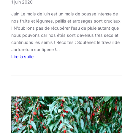
1 juin 2020
Juin Le mois de juin est un mois de pousse intense de
nos fruits et légumes, paillis et arrosages sont cruciaux
! N’oublions pas de récupérer l’eau de pluie autant que
nous pouvons car nos étés sont devenus très secs et
continuons les semis ! Récoltes : Soutenez le travail de
Jarforetum sur tipeee !…
Lire la suite
:
C
a
l
e
n
d
r
i
e