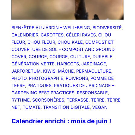
m
o
i
s
BIEN-ÊTRE AU JARDIN – WELL-BEING
, 
BIODIVERSITÉ
, 
d
CALENDRIER
, 
CAROTTES
, 
CÉLERI RAVES
, 
CHOU
e
FLEUR
, 
CHOU FLEUR
, 
CHOU KALE
, 
COMPOST ET
s
COUVERTURE DE SOL – COMPOST AND GROUND
e
COVER
, 
COURGE
, 
COURGE
, 
CULTURE
, 
DURABLE
, 
p
GÉNÉRATION VERTE
, 
HARICOTS
, 
JARDINAGE
, 
t
JARFORETUM
, 
KIWIS
, 
MÂCHE
, 
PERMACULTURE
, 
e
PHOTO
, 
PHOTOGRAPHIE
, 
POIVRONS
, 
POMME DE
m
TERRE
, 
PRATIQUES
, 
PRATIQUES DE JARDINAGE –
b
GARDENING BEST PRACTICES
, 
RESPONSABLE
, 
r
RYTHME
, 
SCORSONÈRES
, 
TERRASSE
, 
TERRE
, 
TERRE
e
NET
, 
TOMATE
, 
TRANSITION DIGITALE
, 
VEGAN
!
Calendrier enrichi : mois de juin !