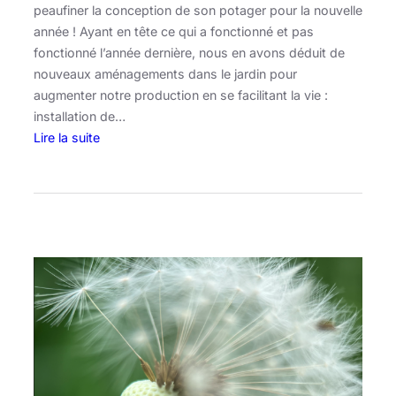
peaufiner la conception de son potager pour la nouvelle
année ! Ayant en tête ce qui a fonctionné et pas
fonctionné l’année dernière, nous en avons déduit de
nouveaux aménagements dans le jardin pour
augmenter notre production en se facilitant la vie :
installation de…
Lire la suite
:
C
a
l
e
n
d
r
i
e
r
e