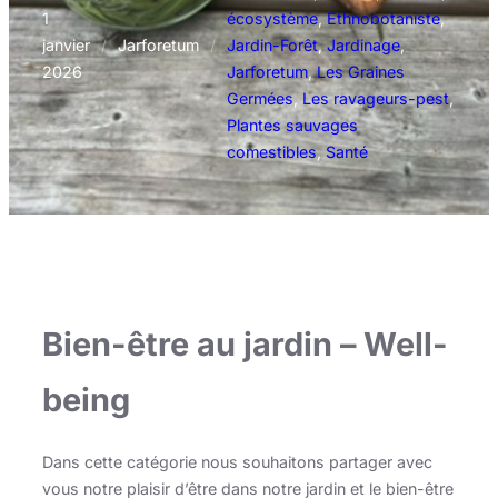
1
écosystème
, 
Ethnobotaniste
, 
janvier
/
Jarforetum
/
Jardin-Forêt
, 
Jardinage
, 
2026
Jarforetum
, 
Les Graines
Germées
, 
Les ravageurs-pest
, 
Plantes sauvages
comestibles
, 
Santé
Bien-être au jardin – Well-
being
Dans cette catégorie nous souhaitons partager avec
vous notre plaisir d’être dans notre jardin et le bien-être