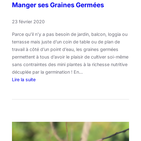
,
Manger ses Graines Germées
P
o
23 février 2020
i
v
Parce qu’il n’y a pas besoin de jardin, balcon, loggia ou
r
terrasse mais juste d’un coin de table ou de plan de
o
travail à côté d’un point d’eau, les graines germées
n
permettent à tous d’avoir le plaisir de cultiver soi-même
e
sans contraintes des mini plantes à la richesse nutritive
t
décuplée par la germination ! En…
B
Lire la suite
a
:
s
M
i
a
l
n
i
g
c
e
c
r
h
s