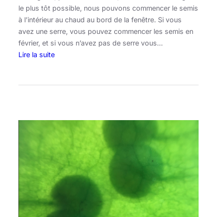
le plus tôt possible, nous pouvons commencer le semis
à l’intérieur au chaud au bord de la fenêtre. Si vous
avez une serre, vous pouvez commencer les semis en
février, et si vous n’avez pas de serre vous…
Lire la suite
:
F
a
i
r
e
s
e
s
s
e
m
i
s