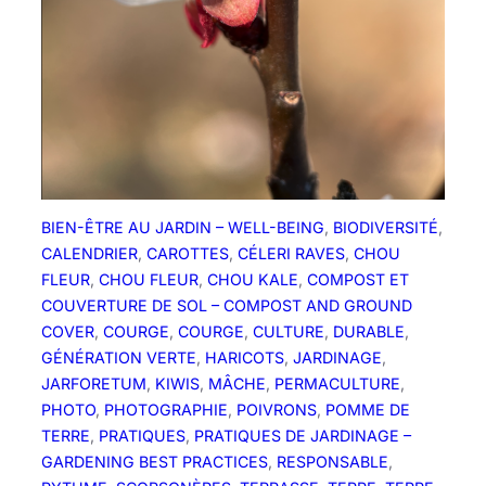
n
é
c
o
s
y
s
t
è
BIEN-ÊTRE AU JARDIN – WELL-BEING
, 
BIODIVERSITÉ
, 
m
CALENDRIER
, 
CAROTTES
, 
CÉLERI RAVES
, 
CHOU
e
FLEUR
, 
CHOU FLEUR
, 
CHOU KALE
, 
COMPOST ET
!
COUVERTURE DE SOL – COMPOST AND GROUND
COVER
, 
COURGE
, 
COURGE
, 
CULTURE
, 
DURABLE
, 
GÉNÉRATION VERTE
, 
HARICOTS
, 
JARDINAGE
, 
JARFORETUM
, 
KIWIS
, 
MÂCHE
, 
PERMACULTURE
, 
PHOTO
, 
PHOTOGRAPHIE
, 
POIVRONS
, 
POMME DE
TERRE
, 
PRATIQUES
, 
PRATIQUES DE JARDINAGE –
GARDENING BEST PRACTICES
, 
RESPONSABLE
, 