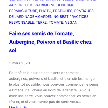
m
JARFORETUM
, 
PATRIMOINE GÉNÉTIQUE
, 
a
PERMACULTURE
, 
PHOTO
, 
PRATIQUES
, 
PRATIQUES
r
DE JARDINAGE – GARDENING BEST PRACTICES
, 
s
RESPONSABLE
, 
TERRE
, 
TOMATE
, 
VEGAN
!
Faire ses semis de Tomate,
Aubergine, Poivron et Basilic chez
soi
3 mars 2020
Pour hâter la pousse des plants de tomates,
aubergines, poivrons et basilic, et bien sûr les manger
le plus tôt possible, nous pouvons commencer le semis
à l’intérieur au chaud au bord de la fenêtre. Si vous
avez une serre, vous pouvez commencer les semis en
février, et si vous n’avez pas de serre vous…
Lire la suite