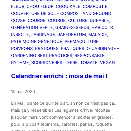
e
FLEUR
, 
CHOU FLEUR
, 
CHOU KALE
, 
COMPOST ET
j
COUVERTURE DE SOL – COMPOST AND GROUND
u
COVER
, 
COURGE
, 
COURGE
, 
CULTURE
, 
DURABLE
, 
i
GÉNÉRATION VERTE
, 
GRAINES-SEEDS
, 
HARICOTS
, 
n
INSECTE
, 
JARDINAGE
, 
JARFORETUM
, 
MALADIE
, 
!
PATRIMOINE GÉNÉTIQUE
, 
PERMACULTURE
, 
POIVRONS
, 
PRATIQUES
, 
PRATIQUES DE JARDINAGE –
GARDENING BEST PRACTICES
, 
RESPONSABLE
, 
RYTHME
, 
SCORSONÈRES
, 
TERRE
, 
TOMATE
, 
VEGAN
Calendrier enrichi : mois de mai !
10 mai 2020
En Mai, plante ce qu’il te plait, ah non ce n’est pas ça…
mais ça y ressemble ! Les légumes d’hiver récoltés
jusqu’en mars vont commencer à monter en graines,
pour la plupart (épinards, carottes, panais, roquette