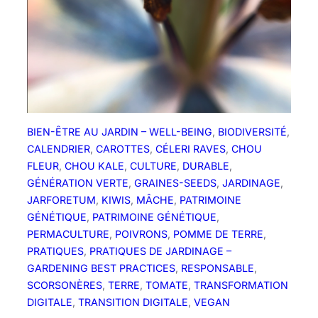
c
h
i
:
m
o
i
s
BIEN-ÊTRE AU JARDIN – WELL-BEING
, 
BIODIVERSITÉ
, 
d
CALENDRIER
, 
CAROTTES
, 
CÉLERI RAVES
, 
CHOU
e
FLEUR
, 
CHOU KALE
, 
CULTURE
, 
DURABLE
, 
m
GÉNÉRATION VERTE
, 
GRAINES-SEEDS
, 
JARDINAGE
, 
a
JARFORETUM
, 
KIWIS
, 
MÂCHE
, 
PATRIMOINE
i
GÉNÉTIQUE
, 
PATRIMOINE GÉNÉTIQUE
, 
!
PERMACULTURE
, 
POIVRONS
, 
POMME DE TERRE
, 
PRATIQUES
, 
PRATIQUES DE JARDINAGE –
GARDENING BEST PRACTICES
, 
RESPONSABLE
, 
SCORSONÈRES
, 
TERRE
, 
TOMATE
, 
TRANSFORMATION
DIGITALE
, 
TRANSITION DIGITALE
, 
VEGAN