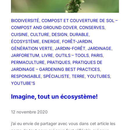
m
?
BIODIVERSITÉ
, 
COMPOST ET COUVERTURE DE SOL –
COMPOST AND GROUND COVER
, 
CONSERVES
, 
CUISINE
, 
CULTURE
, 
DESIGN
, 
DURABLE
, 
ÉCOSYSTÈME
, 
ENERGIE
, 
FORÊT-JARDIN
, 
GÉNÉRATION VERTE
, 
JARDIN-FORÊT
, 
JARDINAGE
, 
JARFORETUM
, 
LIVRE
, 
OUTILS – TOOLS
, 
PARIS
, 
PERMACULTURE
, 
PRATIQUES
, 
PRATIQUES DE
JARDINAGE – GARDENING BEST PRACTICES
, 
RESPONSABLE
, 
SPÉCIALISTE
, 
TERRE
, 
YOUTUBES
, 
YOUTUBE’S
Imagine, tout un écosystème!
12 novembre 2020
j’ai eu envie de partager avec vous dans cet article les