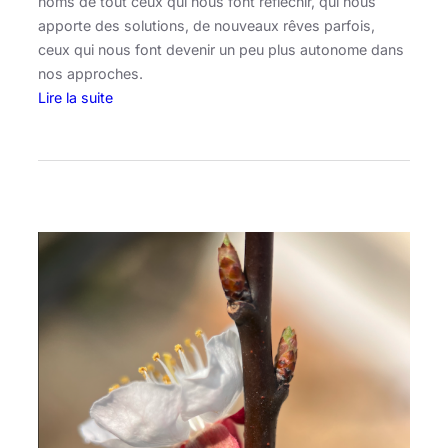
noms de tout ceux qui nous font réfléchir, qui nous
apporte des solutions, de nouveaux rêves parfois,
ceux qui nous font devenir un peu plus autonome dans
nos approches.
Lire la suite
:
I
m
a
g
i
n
e
,
t
o
u
t
u