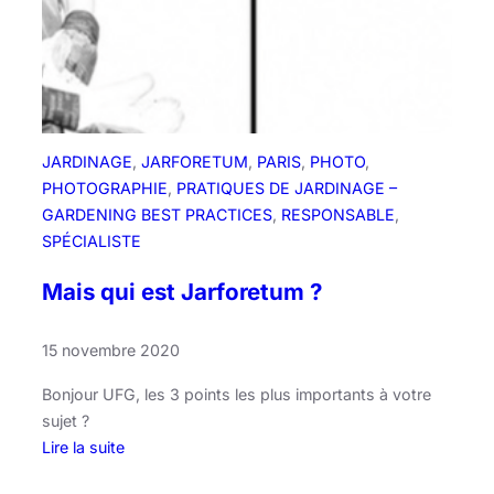
n
s
d
e
c
r
JARDINAGE
, 
JARFORETUM
, 
PARIS
, 
PHOTO
, 
é
PHOTOGRAPHIE
, 
PRATIQUES DE JARDINAGE –
e
GARDENING BEST PRACTICES
, 
RESPONSABLE
, 
r
SPÉCIALISTE
d
e
Mais qui est Jarforetum ?
l
a
15 novembre 2020
b
i
Bonjour UFG, les 3 points les plus importants à votre
o
sujet ?
m
Lire la suite
a
: