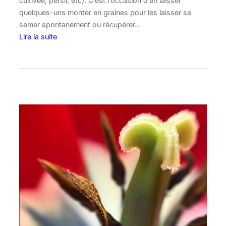
cultivée, persil, etc). C’est l’occasion d’en laisser
quelques-uns monter en graines pour les laisser se
semer spontanément ou récupérer…
Lire la suite
:
C
a
l
e
n
d
r
i
e
r
e
n
r
i