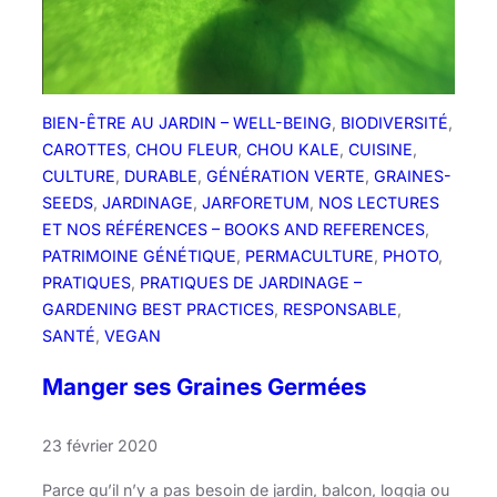
m
a
t
e
,
BIEN-ÊTRE AU JARDIN – WELL-BEING
, 
BIODIVERSITÉ
, 
A
CAROTTES
, 
CHOU FLEUR
, 
CHOU KALE
, 
CUISINE
, 
u
CULTURE
, 
DURABLE
, 
GÉNÉRATION VERTE
, 
GRAINES-
b
SEEDS
, 
JARDINAGE
, 
JARFORETUM
, 
NOS LECTURES
e
ET NOS RÉFÉRENCES – BOOKS AND REFERENCES
, 
r
PATRIMOINE GÉNÉTIQUE
, 
PERMACULTURE
, 
PHOTO
, 
g
PRATIQUES
, 
PRATIQUES DE JARDINAGE –
i
GARDENING BEST PRACTICES
, 
RESPONSABLE
, 
n
SANTÉ
, 
VEGAN
e
,
Manger ses Graines Germées
P
o
23 février 2020
i
v
Parce qu’il n’y a pas besoin de jardin, balcon, loggia ou