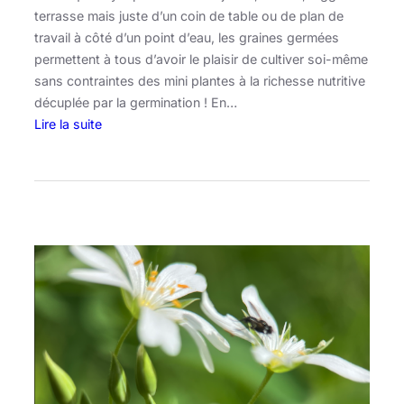
r
terrasse mais juste d’un coin de table ou de plan de
o
travail à côté d’un point d’eau, les graines germées
n
permettent à tous d’avoir le plaisir de cultiver soi-même
e
sans contraintes des mini plantes à la richesse nutritive
t
décuplée par la germination ! En…
B
Lire la suite
a
:
s
M
i
a
l
n
i
g
c
e
c
r
h
s
e
e
z
s
s
G
o
r
i