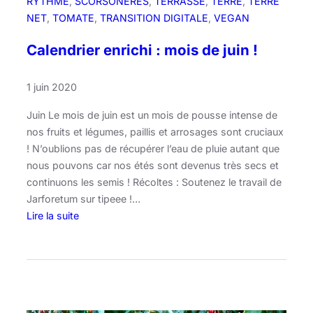
RYTHME
, 
SCORSONÈRES
, 
TERRASSE
, 
TERRE
, 
TERRE
NET
, 
TOMATE
, 
TRANSITION DIGITALE
, 
VEGAN
Calendrier enrichi : mois de juin !
1 juin 2020
Juin Le mois de juin est un mois de pousse intense de
nos fruits et légumes, paillis et arrosages sont cruciaux
! N’oublions pas de récupérer l’eau de pluie autant que
nous pouvons car nos étés sont devenus très secs et
continuons les semis ! Récoltes : Soutenez le travail de
Jarforetum sur tipeee !…
Lire la suite
:
C
a
l
e