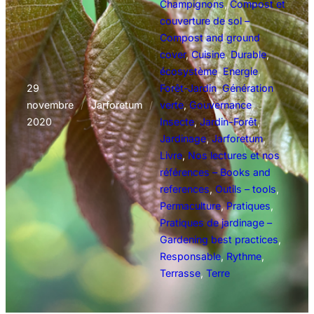
Champignons
, 
Compost et
couverture de sol –
Compost and ground
cover
, 
Cuisine
, 
Durable
, 
écosystème
, 
Energie
, 
29
Forêt-Jardin
, 
Génération
novembre
/
Jarforetum
/
verte
, 
Gouvernance
, 
2020
Insecte
, 
Jardin-Forêt
, 
Jardinage
, 
Jarforetum
, 
Livre
, 
Nos lectures et nos
références – Books and
references
, 
Outils – tools
, 
Permaculture
, 
Pratiques
, 
Pratiques de jardinage –
Gardening best practices
, 
Responsable
, 
Rythme
, 
Terrasse
, 
Terre