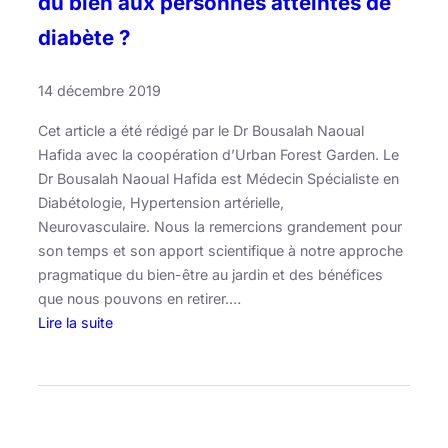
du bien aux personnes atteintes de
l
e
diabète ?
J
a
14 décembre 2019
r
d
Cet article a été rédigé par le Dr Bousalah Naoual
i
Hafida avec la coopération d’Urban Forest Garden. Le
n
Dr Bousalah Naoual Hafida est Médecin Spécialiste en
d
Diabétologie, Hypertension artérielle,
e
Neurovasculaire. Nous la remercions grandement pour
s
son temps et son apport scientifique à notre approche
F
pragmatique du bien-être au jardin et des bénéfices
r
que nous pouvons en retirer.…
a
Lire la suite
t
:
e
C
r
o
n
m
i
m