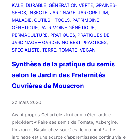
e
KALE
, 
DURABLE
, 
GÉNÉRATION VERTE
, 
GRAINES-
!
SEEDS
, 
INSECTE
, 
JARDINAGE
, 
JARFORETUM
, 
MALADIE
, 
OUTILS – TOOLS
, 
PATRIMOINE
GÉNÉTIQUE
, 
PATRIMOINE GÉNÉTIQUE
, 
PERMACULTURE
, 
PRATIQUES
, 
PRATIQUES DE
JARDINAGE – GARDENING BEST PRACTICES
, 
SPÉCIALISTE
, 
TERRE
, 
TOMATE
, 
VEGAN
Synthèse de la pratique du semis
selon le Jardin des Fraternités
Ouvrières de Mouscron
22 mars 2020
Avant propos Cet article vient compléter l’article
précédent « Faire ses semis de Tomate, Aubergine,
Poivron et Basilic chez soi. C’est le moment ! ». Le
jardinage est une source d’apprentissage continu via le