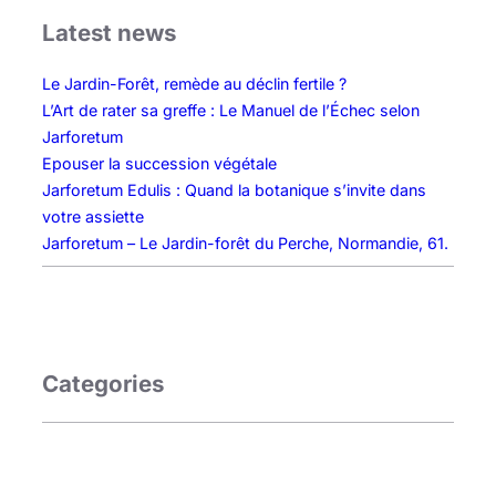
t
e
Latest news
é
n
s
t
Le Jardin-Forêt, remède au déclin fertile ?
O
l
L’Art de rater sa greffe : Le Manuel de l’Échec selon
u
e
Jarforetum
v
j
Epouser la succession végétale
r
a
Jarforetum Edulis : Quand la botanique s’invite dans
i
r
votre assiette
è
d
Jarforetum – Le Jardin-forêt du Perche, Normandie, 61.
r
i
e
n
s
a
d
g
e
e
Categories
M
p
o
e
u
u
s
t