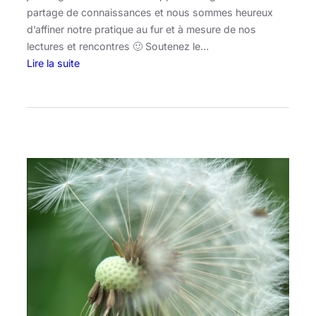
partage de connaissances et nous sommes heureux
d’affiner notre pratique au fur et à mesure de nos
lectures et rencontres 🙂 Soutenez le…
Lire la suite
:
S
y
n
t
h
è
s
e
d
e
l
a
p