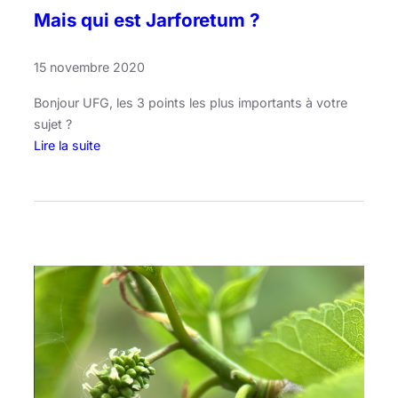
Mais qui est Jarforetum ?
15 novembre 2020
Bonjour UFG, les 3 points les plus importants à votre
sujet ?
Lire la suite
:
M
a
i
s
q
u
i
e
s
t