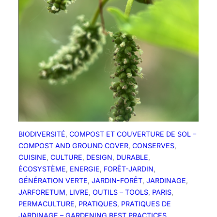
J
a
r
f
o
r
e
t
u
m
?
BIODIVERSITÉ
, 
COMPOST ET COUVERTURE DE SOL –
COMPOST AND GROUND COVER
, 
CONSERVES
, 
CUISINE
, 
CULTURE
, 
DESIGN
, 
DURABLE
, 
ÉCOSYSTÈME
, 
ENERGIE
, 
FORÊT-JARDIN
, 
GÉNÉRATION VERTE
, 
JARDIN-FORÊT
, 
JARDINAGE
, 
JARFORETUM
, 
LIVRE
, 
OUTILS – TOOLS
, 
PARIS
, 
PERMACULTURE
, 
PRATIQUES
, 
PRATIQUES DE
JARDINAGE – GARDENING BEST PRACTICES
, 