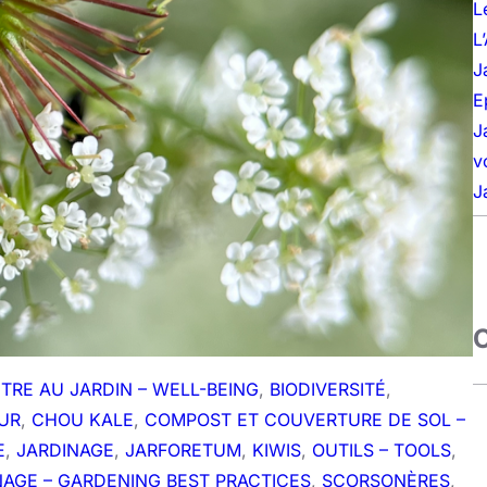
L
L
J
E
J
v
J
ÊTRE AU JARDIN – WELL-BEING
, 
BIODIVERSITÉ
, 
UR
, 
CHOU KALE
, 
COMPOST ET COUVERTURE DE SOL –
E
, 
JARDINAGE
, 
JARFORETUM
, 
KIWIS
, 
OUTILS – TOOLS
, 
NAGE – GARDENING BEST PRACTICES
, 
SCORSONÈRES
, 