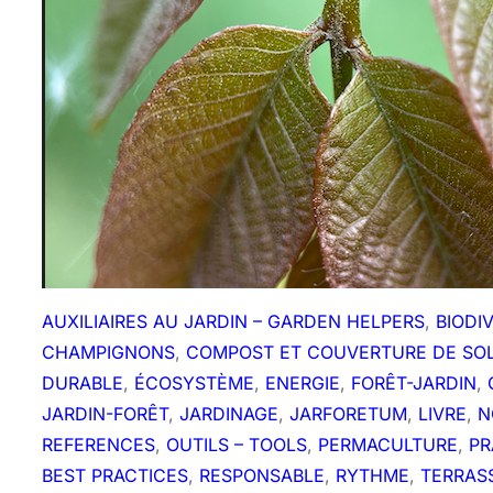
o
n
s
d
e
s
o
u
t
e
n
AUXILIAIRES AU JARDIN – GARDEN HELPERS
, 
BIODI
i
CHAMPIGNONS
, 
COMPOST ET COUVERTURE DE SO
r
DURABLE
, 
ÉCOSYSTÈME
, 
ENERGIE
, 
FORÊT-JARDIN
, 
n
JARDIN-FORÊT
, 
JARDINAGE
, 
JARFORETUM
, 
LIVRE
, 
N
o
REFERENCES
, 
OUTILS – TOOLS
, 
PERMACULTURE
, 
PR
t
BEST PRACTICES
, 
RESPONSABLE
, 
RYTHME
, 
TERRAS