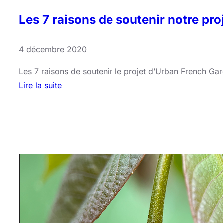
i
Les 7 raisons de soutenir notre pro
s
d
e
4 décembre 2020
d
Les 7 raisons de soutenir le projet d’Urban French Ga
é
Lire la suite
c
:
e
L
m
e
b
s
r
7
e
r
!
a
i
s