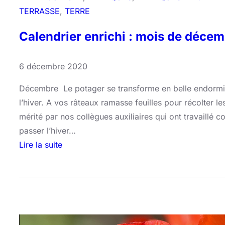
TERRASSE
, 
TERRE
Calendrier enrichi : mois de décem
6 décembre 2020
Décembre Le potager se transforme en belle endormie
l’hiver. A vos râteaux ramasse feuilles pour récolter l
mérité par nos collègues auxiliaires qui ont travaillé
passer l’hiver…
Lire la suite
:
C
a
l
e