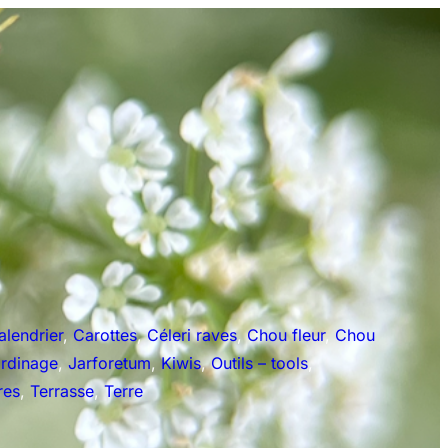
alendrier
, 
Carottes
, 
Céleri raves
, 
Chou fleur
, 
Chou
rdinage
, 
Jarforetum
, 
Kiwis
, 
Outils – tools
, 
res
, 
Terrasse
, 
Terre