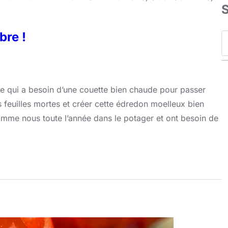
bre !
S
e
a
r
 qui a besoin d’une couette bien chaude pour passer
c
es feuilles mortes et créer cette édredon moelleux bien
h
 comme nous toute l’année dans le potager et ont besoin de