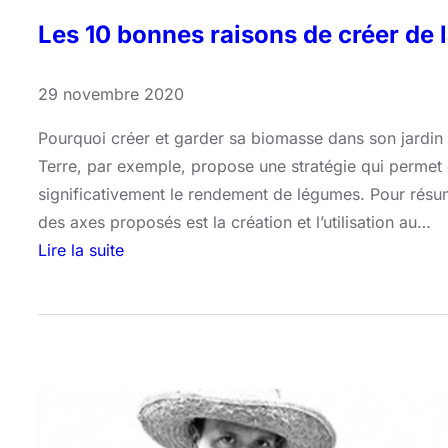
r
Les 10 bonnes raisons de créer de 
e
p
r
29 novembre 2020
o
Pourquoi créer et garder sa biomasse dans son jardin 
j
Terre, par exemple, propose une stratégie qui permet d
e
significativement le rendement de légumes. Pour résume
t
des axes proposés est la création et l’utilisation au…
a
Lire la suite
v
:
e
L
c
e
T
s
i
1
p
0
e
b