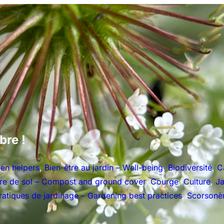
bre !
den helpers
, 
Bien-être au jardin – Well-being
, 
Biodiversité
, 
C
re de sol – Compost and ground cover
, 
Courge
, 
Culture
, 
Ja
ratiques de jardinage – Gardening best practices
, 
Scorsonè