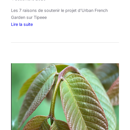
c
Les 7 raisons de soutenir le projet d’Urban French
h
Garden sur Tipeee
e
Lire la suite
,
:
N
L
o
e
r
s
m
7
a
r
n
a
d
i
i
s
e
o
,
n
6
s
1
d
.
e
s