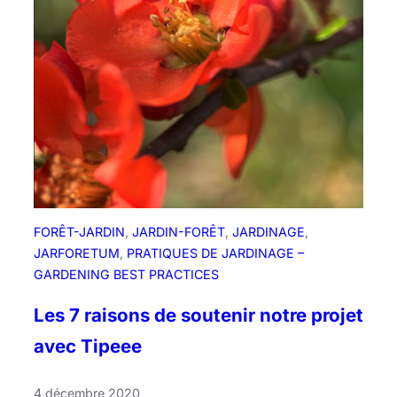
L
s
e
s
J
i
a
e
r
t
d
t
i
e
n
-
f
o
FORÊT-JARDIN
, 
JARDIN-FORÊT
, 
JARDINAGE
, 
r
JARFORETUM
, 
PRATIQUES DE JARDINAGE –
ê
GARDENING BEST PRACTICES
t
d
Les 7 raisons de soutenir notre projet
u
avec Tipeee
P
e
4 décembre 2020
r