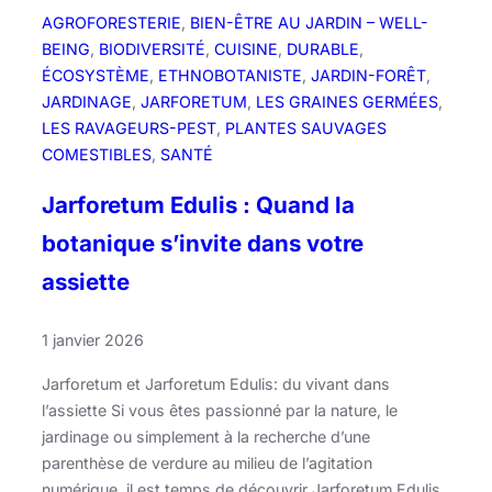
g
AGROFORESTERIE
, 
BIEN-ÊTRE AU JARDIN – WELL-
é
BEING
, 
BIODIVERSITÉ
, 
CUISINE
, 
DURABLE
, 
t
ÉCOSYSTÈME
, 
ETHNOBOTANISTE
, 
JARDIN-FORÊT
, 
a
JARDINAGE
, 
JARFORETUM
, 
LES GRAINES GERMÉES
, 
l
LES RAVAGEURS-PEST
, 
PLANTES SAUVAGES
e
COMESTIBLES
, 
SANTÉ
Jarforetum Edulis : Quand la
botanique s’invite dans votre
assiette
1 janvier 2026
Jarforetum et Jarforetum Edulis: du vivant dans
l’assiette Si vous êtes passionné par la nature, le
jardinage ou simplement à la recherche d’une
parenthèse de verdure au milieu de l’agitation
numérique, il est temps de découvrir Jarforetum Edulis.