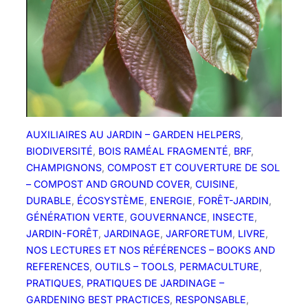
o
u
t
e
n
i
r
n
AUXILIAIRES AU JARDIN – GARDEN HELPERS
, 
o
BIODIVERSITÉ
, 
BOIS RAMÉAL FRAGMENTÉ
, 
BRF
, 
t
CHAMPIGNONS
, 
COMPOST ET COUVERTURE DE SOL
r
– COMPOST AND GROUND COVER
, 
CUISINE
, 
e
DURABLE
, 
ÉCOSYSTÈME
, 
ENERGIE
, 
FORÊT-JARDIN
, 
p
GÉNÉRATION VERTE
, 
GOUVERNANCE
, 
INSECTE
, 
r
JARDIN-FORÊT
, 
JARDINAGE
, 
JARFORETUM
, 
LIVRE
, 
o
NOS LECTURES ET NOS RÉFÉRENCES – BOOKS AND
j
REFERENCES
, 
OUTILS – TOOLS
, 
PERMACULTURE
, 
e
PRATIQUES
, 
PRATIQUES DE JARDINAGE –
t
GARDENING BEST PRACTICES
, 
RESPONSABLE
, 