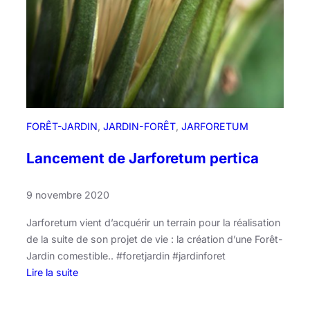
é
c
o
s
y
s
t
è
FORÊT-JARDIN
, 
JARDIN-FORÊT
, 
JARFORETUM
m
e
Lancement de Jarforetum pertica
!
9 novembre 2020
Jarforetum vient d’acquérir un terrain pour la réalisation
de la suite de son projet de vie : la création d’une Forêt-
Jardin comestible.. #foretjardin #jardinforet
Lire la suite
:
L