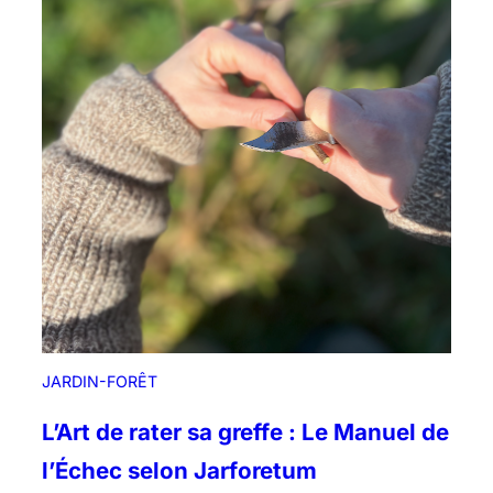
n
-
F
o
r
ê
t
,
r
e
m
è
d
e
a
JARDIN-FORÊT
u
d
L’Art de rater sa greffe : Le Manuel de
é
l’Échec selon Jarforetum
c