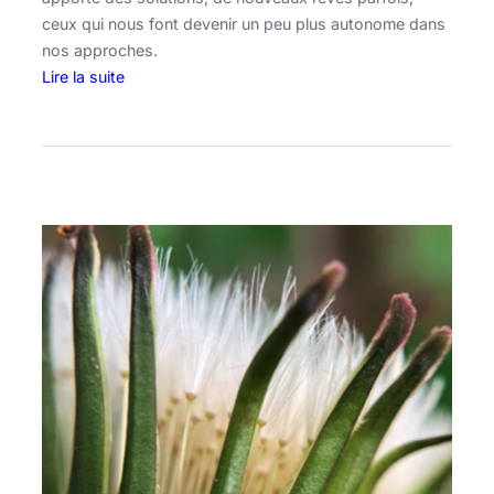
n
ceux qui nous font devenir un peu plus autonome dans
s
nos approches.
n
Lire la suite
o
:
s
I
j
m
a
a
r
g
d
i
i
n
n
e
s
,
t
o
u
t
u
n