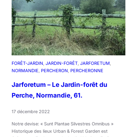
l
i
s
:
Q
u
a
n
d
FORÊT-JARDIN
, 
JARDIN-FORÊT
, 
JARFORETUM
, 
l
NORMANDIE
, 
PERCHERON
, 
PERCHERONNE
a
b
Jarforetum – Le Jardin-forêt du
o
Perche, Normandie, 61.
t
a
17 décembre 2022
n
i
Notre devise: « Sunt Plantae Silvestres Omnibus »
q
Historique des lieux Urban & Forest Garden est
u