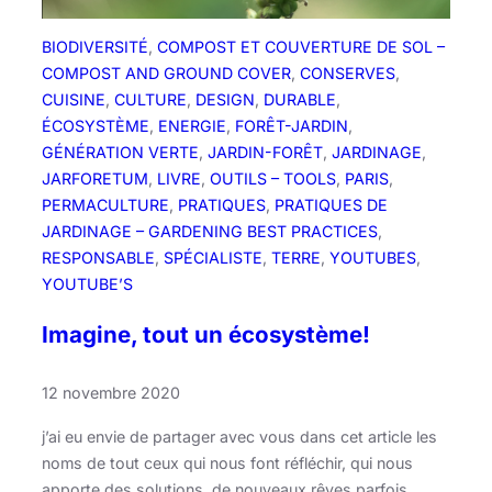
c
r
BIODIVERSITÉ
, 
COMPOST ET COUVERTURE DE SOL –
é
COMPOST AND GROUND COVER
, 
CONSERVES
, 
e
CUISINE
, 
CULTURE
, 
DESIGN
, 
DURABLE
, 
r
ÉCOSYSTÈME
, 
ENERGIE
, 
FORÊT-JARDIN
, 
d
GÉNÉRATION VERTE
, 
JARDIN-FORÊT
, 
JARDINAGE
, 
e
JARFORETUM
, 
LIVRE
, 
OUTILS – TOOLS
, 
PARIS
, 
l
PERMACULTURE
, 
PRATIQUES
, 
PRATIQUES DE
a
JARDINAGE – GARDENING BEST PRACTICES
, 
b
RESPONSABLE
, 
SPÉCIALISTE
, 
TERRE
, 
YOUTUBES
, 
i
YOUTUBE’S
o
m
Imagine, tout un écosystème!
a
s
12 novembre 2020
s
e
j’ai eu envie de partager avec vous dans cet article les
d
noms de tout ceux qui nous font réfléchir, qui nous
a
apporte des solutions, de nouveaux rêves parfois,