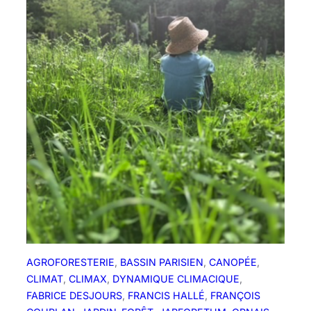
e
r
a
t
e
r
s
a
g
r
e
f
f
e
:
L
AGROFORESTERIE
, 
BASSIN PARISIEN
, 
CANOPÉE
, 
e
CLIMAT
, 
CLIMAX
, 
DYNAMIQUE CLIMACIQUE
, 
M
FABRICE DESJOURS
, 
FRANCIS HALLÉ
, 
FRANÇOIS
a