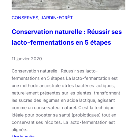
u
m
p
CONSERVES
, 
JARDIN-FORÊT
e
r
Conservation naturelle : Réussir ses
t
lacto-fermentations en 5 étapes
i
c
11 janvier 2020
a
Conservation naturelle : Réussir ses lacto-
fermentations en 5 étapes La lacto-fermentation est
une méthode ancestrale où les bactéries lactiques,
naturellement présentes sur les plantes, transforment
les sucres des légumes en acide lactique, agissant
comme un conservateur naturel. C’est la technique
idéale pour booster sa santé (probiotiques) tout en
conservant ses récoltes. La lacto-fermentation est
alignée…
Lire la suite