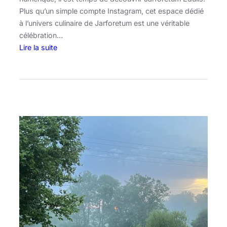
Plus qu’un simple compte Instagram, cet espace dédié
à l’univers culinaire de Jarforetum est une véritable
célébration…
Lire la suite
:
J
a
r
f
o
r
e
t
u
m
E
d
u