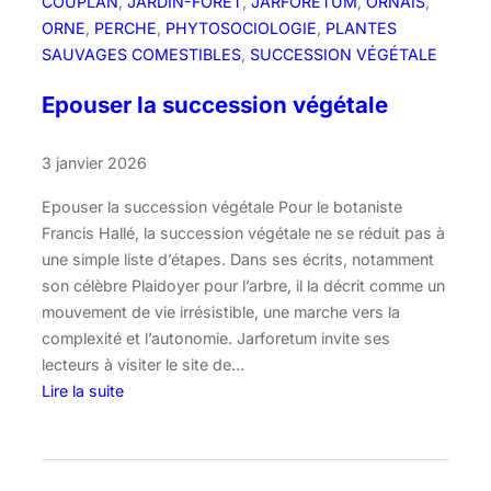
COUPLAN
, 
JARDIN-FORÊT
, 
JARFORETUM
, 
ORNAIS
, 
n
ORNE
, 
PERCHE
, 
PHYTOSOCIOLOGIE
, 
PLANTES
u
SAUVAGES COMESTIBLES
, 
SUCCESSION VÉGÉTALE
e
l
Epouser la succession végétale
d
e
3 janvier 2026
l
’
Epouser la succession végétale Pour le botaniste
É
Francis Hallé, la succession végétale ne se réduit pas à
c
une simple liste d’étapes. Dans ses écrits, notamment
h
son célèbre Plaidoyer pour l’arbre, il la décrit comme un
e
mouvement de vie irrésistible, une marche vers la
c
complexité et l’autonomie. Jarforetum invite ses
s
lecteurs à visiter le site de…
e
Lire la suite
l
:
o
E
n
p
J