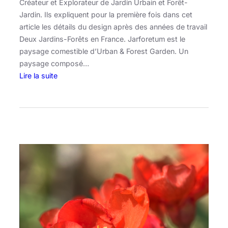
Créateur et Explorateur de Jardin Urbain et Forêt-
e
Jardin. Ils expliquent pour la première fois dans cet
s
article les détails du design après des années de travail
’
Deux Jardins-Forêts en France. Jarforetum est le
i
paysage comestible d’Urban & Forest Garden. Un
n
paysage composé…
v
Lire la suite
i
:
t
J
e
a
d
r
a
f
n
o
s
r
v
e
o
t
t
u
r
m
e
–
a