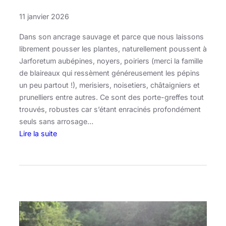
l
11 janvier 2026
i
n
Dans son ancrage sauvage et parce que nous laissons
f
librement pousser les plantes, naturellement poussent à
e
Jarforetum aubépines, noyers, poiriers (merci la famille
r
de blaireaux qui ressèment généreusement les pépins
t
un peu partout !), merisiers, noisetiers, châtaigniers et
i
prunelliers entre autres. Ce sont des porte-greffes tout
l
trouvés, robustes car s’étant enracinés profondément
e
seuls sans arrosage…
?
Lire la suite
:
L
’
A
r
t
d