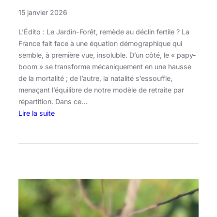
15 janvier 2026
L’Édito : Le Jardin-Forêt, remède au déclin fertile ? La
France fait face à une équation démographique qui
semble, à première vue, insoluble. D’un côté, le « papy-
boom » se transforme mécaniquement en une hausse
de la mortalité ; de l’autre, la natalité s’essouffle,
menaçant l’équilibre de notre modèle de retraite par
répartition. Dans ce…
Lire la suite
:
L
e
J
a
r
d
i