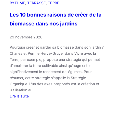
a
RYTHME
, 
TERRASSE
, 
TERRE
v
e
Les 10 bonnes raisons de créer de la
c
biomasse dans nos jardins
T
i
29 novembre 2020
p
e
Pourquoi créer et garder sa biomasse dans son jardin ?
e
Charles et Perrine Hervé-Gruyer dans Vivre avec la
e
Terre, par exemple, propose une stratégie qui permet
d’améliorer la terre cultivable ainsi qu’augmenter
significativement le rendement de légumes. Pour
résumer, cette stratégie s’appelle la Stratégie
Organique. L’un des axes proposés est la création et
l’utilisation au…
Lire la suite
:
L