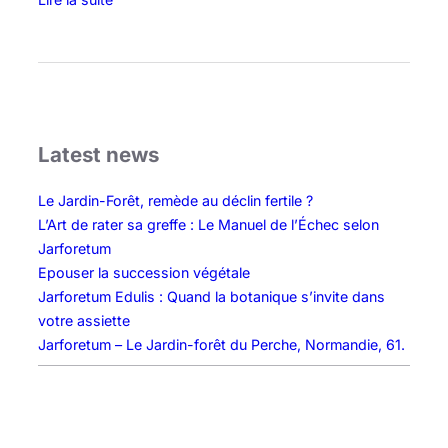
:
C
o
n
s
e
Latest news
r
v
Le Jardin-Forêt, remède au déclin fertile ?
a
L’Art de rater sa greffe : Le Manuel de l’Échec selon
t
Jarforetum
i
Epouser la succession végétale
o
Jarforetum Edulis : Quand la botanique s’invite dans
n
votre assiette
n
Jarforetum – Le Jardin-forêt du Perche, Normandie, 61.
a
t
u
r