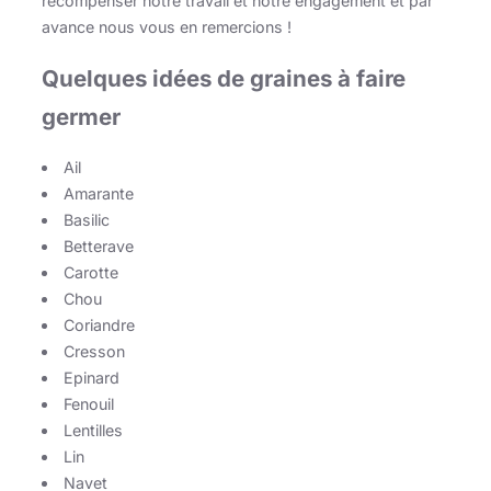
récompenser notre travail et notre engagement et par
avance nous vous en remercions !
Quelques idées de graines à faire
germer
Ail
Amarante
Basilic
Betterave
Carotte
Chou
Coriandre
Cresson
Epinard
Fenouil
Lentilles
Lin
Navet