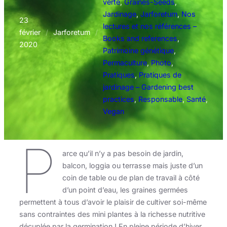
verte
, 
Graines-Seeds
, 
Jardinage
, 
Jarforetum
, 
Nos
23
lectures et nos références –
février
/
Jarforetum
/
Books and references
, 
2020
Patrimoine génétique
, 
Permaculture
, 
Photo
, 
Pratiques
, 
Pratiques de
jardinage – Gardening best
practices
, 
Responsable
, 
Santé
, 
Vegan
P
arce qu’il n’y a pas besoin de jardin,
balcon, loggia ou terrasse mais juste d’un
coin de table ou de plan de travail à côté
d’un point d’eau, les graines germées
permettent à tous d’avoir le plaisir de cultiver soi-même
sans contraintes des mini plantes à la richesse nutritive
décuplée par la germination ! En pleine période d’hiver,