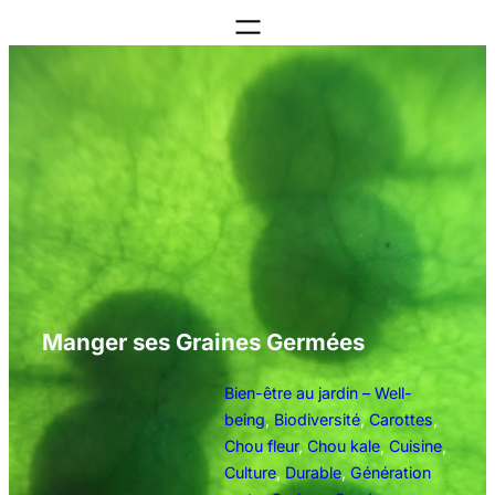
Aller
au
contenu
Manger ses Graines Germées
Bien-être au jardin – Well-
being
, 
Biodiversité
, 
Carottes
, 
Chou fleur
, 
Chou kale
, 
Cuisine
, 
Culture
, 
Durable
, 
Génération