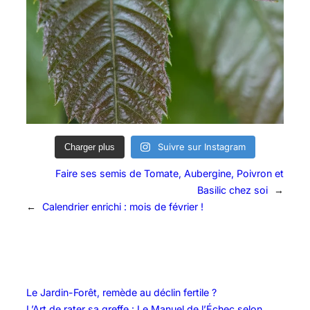
Suivre sur Instagram
Charger plus
Faire ses semis de Tomate, Aubergine, Poivron et
Basilic chez soi
→
←
Calendrier enrichi : mois de février !
Le Jardin-Forêt, remède au déclin fertile ?
L’Art de rater sa greffe : Le Manuel de l’Échec selon